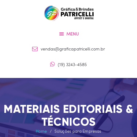
Home
Impressão
Sinalização
MENU
Soluções para Empresas
vendas@graficapatricelli.com.br
Portfólio
Orçamento
(19) 3243-4585
Sobre
MATERIAIS EDITORIAIS &
TÉCNICOS
Home
Soluções para Empresas