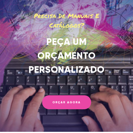
Precisa De Manuais E
Catálogos?
PEÇA UM
ORÇAMENTO
PERSONALIZADO
ORÇAR AGORA